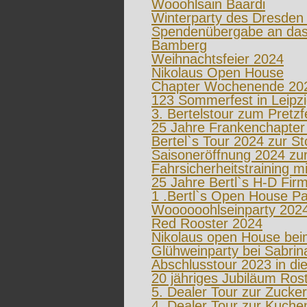
Wooohlsain Baardi
Winterparty des Dresden
Spendenübergabe an das 
Bamberg
Weihnachtsfeier 2024
Nikolaus Open House
Chapter Wochenende 202
123 Sommerfest in Leipz
3. Bertelstour zum Pretzfe
25 Jahre Frankenchapter -
Bertel`s Tour 2024 zur St
Saisoneröffnung 2024 zu
Fahrsicherheitstraining m
25 Jahre Bertl`s H-D Fir
1 .Bertl`s Open House Pa
Woooooohlseinparty 202
Red Rooster 2024
Nikolaus open House bei
Glühweinparty bei Sabrin
Abschlusstour 2023 in di
20 jähriges Jubiläum Ros
5. Dealer Tour zur Zucke
4. Dealer Tour zur Kuche