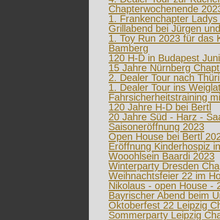
Chapterwochenende 2023
1. Frankenchapter Ladys 
Grillabend bei Jürgen un
1. Toy Run 2023 für das 
Bamberg
120 H-D in Budapest Jun
15 Jahre Nürnberg Chapt
2. Dealer Tour nach Thür
1. Dealer Tour ins Weigla
Fahrsicherheitstraining m
120 Jahre H-D bei Bertl
20 Jahre Süd - Harz - Sa
Saisoneröffnung 2023
Open House bei Bertl 20
Eröffnung Kinderhospiz 
Wooohlsein Baardi 2023
Winterparty Dresden Cha
Weihnachtsfeier 22 im Hot
Nikolaus - open House - 2
Bayrischer Abend beim Un
Oktoberfest 22 Leipzig C
Sommerparty Leipzig Cha