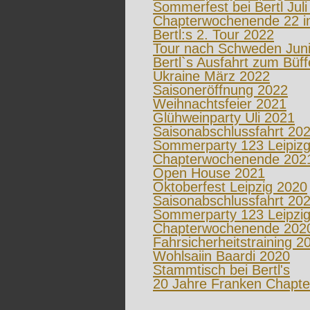
Sommerfest bei Bertl Juli
Chapterwochenende 22 i
Bertl:s 2. Tour 2022
Tour nach Schweden Juni
Bertl`s Ausfahrt zum Büff
Ukraine März 2022
Saisoneröffnung 2022
Weihnachtsfeier 2021
Glühweinparty Uli 2021
Saisonabschlussfahrt 20
Sommerparty 123 Leipizg
Chapterwochenende 202
Open House 2021
Oktoberfest Leipzig 2020
Saisonabschlussfahrt 20
Sommerparty 123 Leipzig
Chapterwochenende 202
Fahrsicherheitstraining 2
Wohlsaiin Baardi 2020
Stammtisch bei Bertl's
20 Jahre Franken Chapte