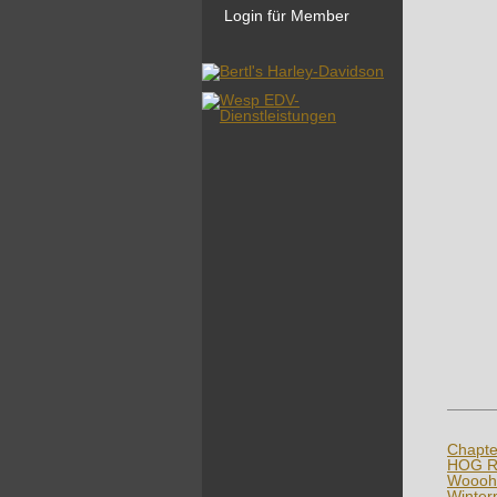
Login für Member
Chapte
HOG Ra
Wooohl
Winter