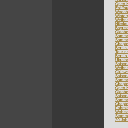
Open H
Eröffn
Wooohl
Winter
Weihna
Nikola
Bayris
Oktobe
Sommer
Sommerf
Chapte
Bertl:s
Tour n
Bertl`s
Ukrain
Saison
Weihna
Glühwe
Saison
Sommer
Chapt
Open 
Oktobe
Saison
Sommer
Chapt
Fahrsi
Wohlsa
Stammti
20 Jah