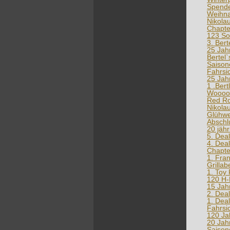
Spende
Weihna
Nikola
Chapte
123 So
3. Bert
25 Jah
Bertel`
Saison
Fahrsic
25 Jah
1 .Ber
Wooooo
Red Ro
Nikola
Glühwe
Abschl
20 jäh
5. Dea
4. Dea
Chapte
1. Fra
Grilla
1. Toy
120 H-
15 Jah
2. Dea
1. Deal
Fahrsic
120 Ja
20 Jah
Saison