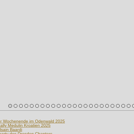
r Wochenende im Odenwald 2025
lly Medulin Kroatien 2025
sain Baardi
party des Dresden Chapters