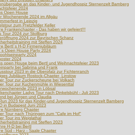
nübergabe an das Kinder- und Jugendhospiz Sternenzelt Bamberg
chtsfeier 2024
us Open House
r Wochenende 2024 im Allgäu
mmerfest in Leipzig
elstour zum Pretzfelder Keller
re Frankenchapter - Das haben wir gefeiert!!!
s Tour 2024 zur Stollburg
eröffnung 2024 zur Bayrischen Schanz
herheitstraining mit Steffen 2024
re Bertl`s H-D Firmenjubiläum
tl`s Open House Party 2024
ohlseinparty 2024
oster 2024
us open House beim Bertl und Weihnachtsfeier 2023
inparty bei Sabrina und Frank
usstour 2023 in die Oberpfalz zur Fichtenranch
riges Jubiläum Rostock-Chapter, Linstow
ler Tour zur Zuckerscheune bei Volkach
ler Tour zur Kuchenmühle in Wiesenttal
rwochenende 2023 in Löbsal
nkenchapter Ladys Tour nach Dinkelsbühl - Juli 2023
bend bei Jürgen und Claudia
 Run 2023 für das Kinder-und Jugendhospiz Sternenzelt Bamberg
D in Budapest Juni 2023
re Nürnberg Chapter
ler Tour nach Thüringen zum "Cafe im Hof"
er Tour ins Weiglathal
herheitstraining mit Steffen 2023
hre H-D bei Bertl
re Süd - Harz - Saale Chapter
eröffnung 2023