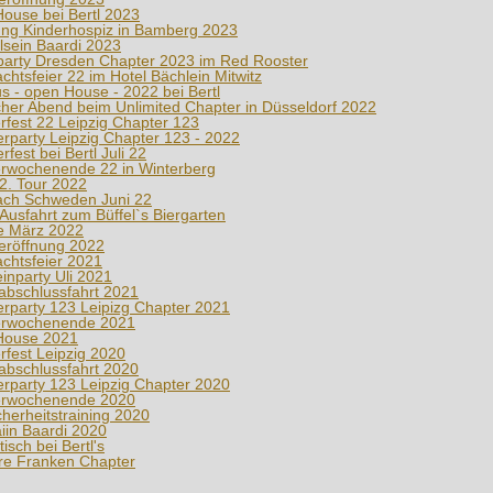
ouse bei Bertl 2023
ung Kinderhospiz in Bamberg 2023
sein Baardi 2023
party Dresden Chapter 2023 im Red Rooster
chtsfeier 22 im Hotel Bächlein Mitwitz
us - open House - 2022 bei Bertl
cher Abend beim Unlimited Chapter in Düsseldorf 2022
rfest 22 Leipzig Chapter 123
party Leipzig Chapter 123 - 2022
est bei Bertl Juli 22
rwochenende 22 in Winterberg
 2. Tour 2022
ach Schweden Juni 22
 Ausfahrt zum Büffel`s Biergarten
e März 2022
eröffnung 2022
chtsfeier 2021
inparty Uli 2021
abschlussfahrt 2021
party 123 Leipizg Chapter 2021
erwochenende 2021
House 2021
rfest Leipzig 2020
abschlussfahrt 2020
party 123 Leipzig Chapter 2020
erwochenende 2020
cherheitstraining 2020
iin Baardi 2020
sch bei Bertl's
re Franken Chapter